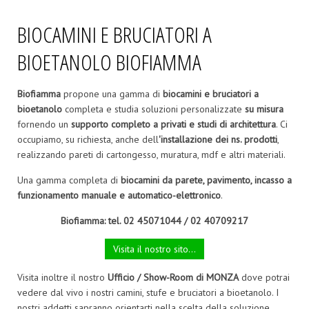
BIOCAMINI E BRUCIATORI A
BIOETANOLO BIOFIAMMA
Biofiamma
propone una gamma di
biocamini e bruciatori a
bioetanolo
completa e studia soluzioni personalizzate
su misura
fornendo un
supporto completo a privati e studi di architettura
. Ci
occupiamo, su richiesta, anche dell
'installazione dei ns. prodotti
,
realizzando pareti di cartongesso, muratura, mdf e altri materiali.
Una gamma completa di
biocamini da parete, pavimento, incasso a
funzionamento manuale e automatico-elettronico
.
Biofiamma: tel. 02 45071044 / 02 40709217
Visita il nostro sito...
Visita inoltre il nostro
Ufficio / Show-Room di MONZA
dove potrai
vedere dal vivo i nostri camini, stufe e bruciatori a bioetanolo. I
nostri addetti sapranno orientarti nella scelta della soluzione