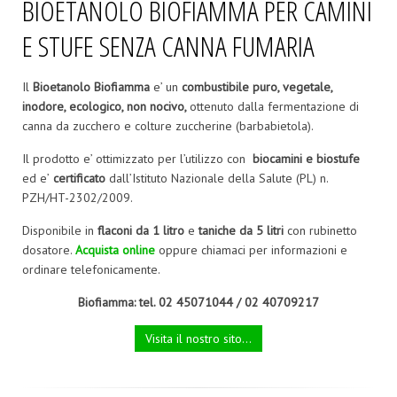
BIOETANOLO BIOFIAMMA PER CAMINI
E STUFE SENZA CANNA FUMARIA
Il
Bioetanolo Biofiamma
e’ un
combustibile puro, vegetale,
inodore, ecologico, non nocivo,
ottenuto dalla fermentazione di
canna da zucchero e colture zuccherine (barbabietola).
Il prodotto e’ ottimizzato per l’utilizzo con
biocamini e biostufe
ed e’
certificato
dall’Istituto Nazionale della Salute (PL) n.
PZH/HT-2302/2009.
Disponibile in
flaconi da 1 litro
e
taniche da 5 litri
con rubinetto
dosatore.
Acquista online
oppure chiamaci per informazioni e
ordinare telefonicamente.
Biofiamma: tel. 02 45071044 / 02 40709217
Visita il nostro sito...